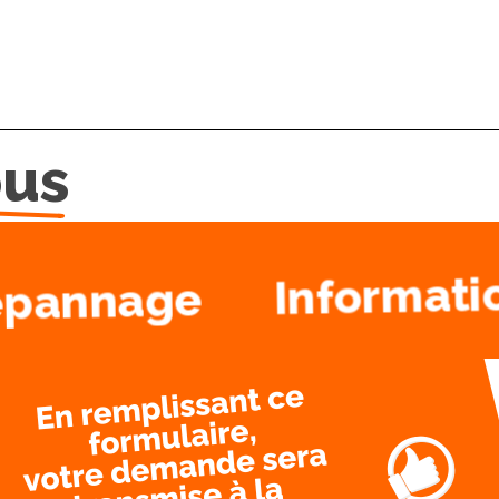
ous
Informati
| Dépannage