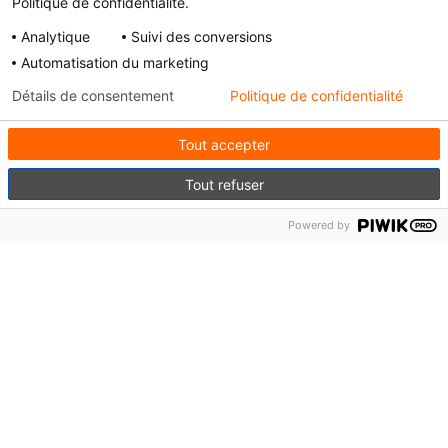
Politique de confidentialité.
Analytique
Suivi des conversions
Automatisation du marketing
Détails de consentement
Politique de confidentialité
Tout accepter
Tout refuser
Les aides disponibles
pour
Powered by
un
chauffe-eau
thermodynamique